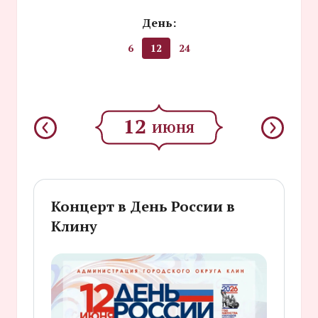
День:
6
12
24
12
ИЮНЯ
Концерт в День России в
Клину