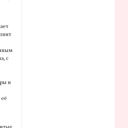
вает
азнит
анным
а, с
ры и
 её
нитые