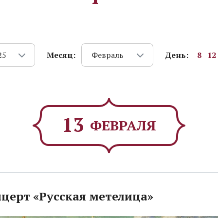
Месяц:
День:
8
12
25
Февраль
13
ФЕВРАЛЯ
церт «Русская метелица»