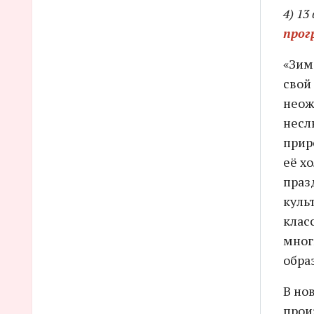
4) 13
прог
«Зим
свой
неож
несл
прир
её х
праз
куль
клас
мног
обра
В но
прои