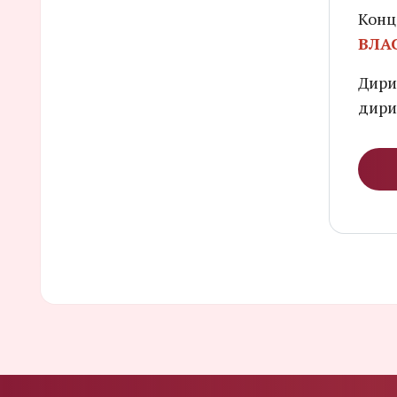
Конц
ВЛА
Дири
дири