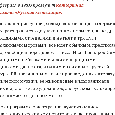
 февраля в 19:00 прозвучит
концертная
рамма «Русская метелица».
а, как неприступная, холодная красавица, выдержи
 характер вплоть до узаконенной поры тепла; не др
иданными оттепелями и не гнет в три дуги
ыханными морозами; все идет обычным, предпис
одой общим порядком», — писал Иван Гончаров. Зим
олодными пейзажами и яркими народными
дниками давно стала одним из символов русской
туры. Ей посвящены многие произведения литерату
сической музыки, её живописные виды занимали
их выдающихся художников, а в русском фольклоре
з занимает отдельное место.
вой программе оркестра прозвучат «зимние»
зведения русских композиторов-классиков, знаме