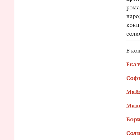
рома
наро
конц
соли
В ко
Екат
Соф
Май
Мак
Бор
Соли