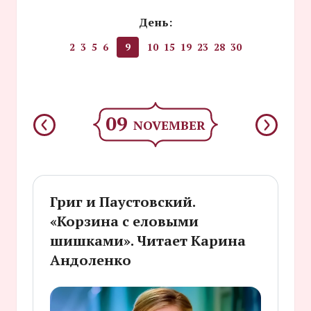
День:
2
3
5
6
9
10
15
19
23
28
30
09
NOVEMBER
Григ и Паустовский.
«Корзина с еловыми
шишками». Читает Карина
Андоленко